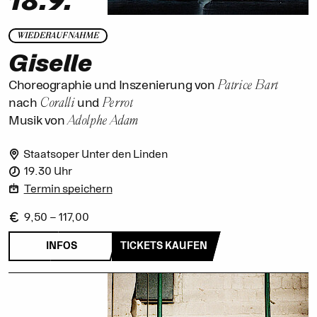
18.9.
WIEDERAUFNAHME
Giselle
Patrice Bart
Choreographie und Inszenierung von
Coralli
Perrot
nach
und
Adolphe Adam
Musik von
Staatsoper Unter den Linden
19.30 Uhr
Termin speichern
9,50 – 117,00
INFOS
TICKETS KAUFEN