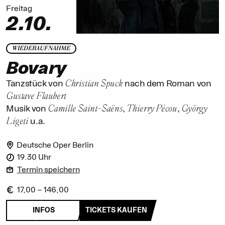
Freitag
2.10.
WIEDERAUFNAHME
Bovary
Christian Spuck
Tanzstück von
nach dem Roman von
Gustave Flaubert
Camille Saint-Saëns
Thierry Pécou
György
Musik von
,
,
Ligeti
u.a.
Deutsche Oper Berlin
19.30 Uhr
Termin speichern
17,00 – 146,00
INFOS
TICKETS KAUFEN