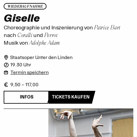
WIEDERAUFNAHME
Giselle
Patrice Bart
Choreographie und Inszenierung von
Coralli
Perrot
nach
und
Adolphe Adam
Musik von
Staatsoper Unter den Linden
19.30 Uhr
Termin speichern
9,50 – 117,00
INFOS
TICKETS KAUFEN