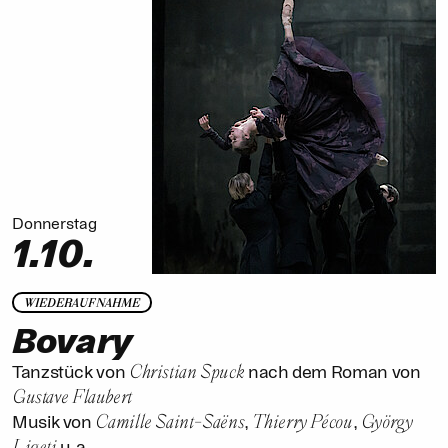
Donnerstag
1.10.
WIEDERAUFNAHME
Bovary
Christian Spuck
Tanzstück von
nach dem Roman von
Gustave Flaubert
Camille Saint-Saëns
Thierry Pécou
György
Musik von
,
,
Ligeti
u.a.