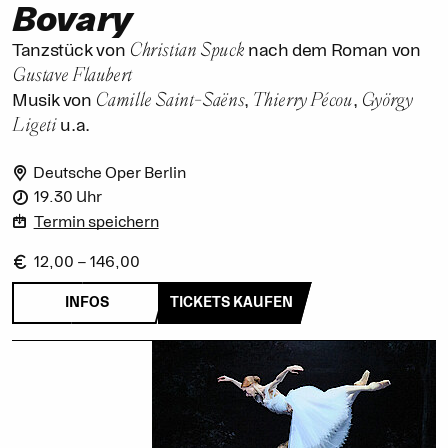
Bovary
Christian Spuck
Tanzstück von
nach dem Roman von
Gustave Flaubert
Camille Saint-Saëns
Thierry Pécou
György
Musik von
,
,
Ligeti
u.a.
Deutsche Oper Berlin
19.30 Uhr
Termin speichern
12,00 – 146,00
INFOS
TICKETS KAUFEN