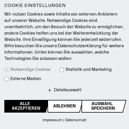
COOKIE EINSTELLUNGEN
Wir nutzen Cookies sowie Inhalte von externen Anbietern
auf unserer Website. Notwendige Cookies sind
unentbehrlich, um den Besuch der Website zu ermöglichen,
Sonntag
andere Cookies helfen uns bei der Weiterentwicklung der
18.10.
Website. Ihre Einwilligung können Sie jederzeit widerrufen.
Bitte besuchen Sie unsere
Datenschutzerklärung
für weitere
Informationen. Unten können Sie auswählen, welche
WIEDERAUFNAHME
Technologien Sie zulassen wollen.
Wunder­kammer
Notwendige Cookies
Statistik und Marketing
Marcos Morau
Choreographie von
Clara Aguilar
Ben Meerwein
Externe Medien
Musik von
und
Detailauswahl
Komische Oper Berlin @ Schillertheater
18.00 Uhr
ALLE
AUSWAHL
ABLEHNEN
Termin speichern
AKZEPTIEREN
SPEICHERN
Zurück zum Seitenanfang
13,50 – 81,00
Impressum
|
Datenschutz