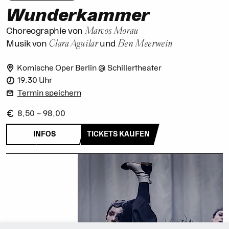
Wunder­kammer
Marcos Morau
Choreographie von
Clara Aguilar
Ben Meerwein
Musik von
und
Komische Oper Berlin @ Schillertheater
19.30 Uhr
Termin speichern
8,50 – 98,00
INFOS
TICKETS KAUFEN