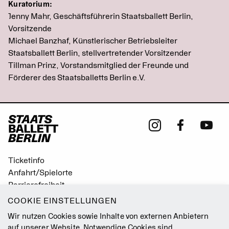
Kuratorium:
Jenny Mahr, Geschäftsführerin Staatsballett Berlin,
Vorsitzende
Michael Banzhaf, Künstlerischer Betriebsleiter
Staatsballett Berlin, stellvertretender Vorsitzender
Tillman Prinz, Vorstandsmitglied der Freunde und
Förderer des Staatsballetts Berlin e.V.
Ticketinfo
Anfahrt/Spielorte
Barrierefreiheit
Leichte Sprache
COOKIE EINSTELLUNGEN
Gebärdensprache
Wir nutzen Cookies sowie Inhalte von externen Anbietern
Leitbild
auf unserer Website. Notwendige Cookies sind