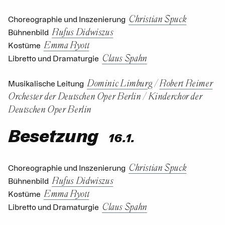
Christian Spuck
Choreographie und Inszenierung
Rufus Didwiszus
Bühnenbild
Emma Ryott
Kostüme
Claus Spahn
Libretto und Dramaturgie
Dominic Limburg
/
Robert Reimer
Musikalische Leitung
Orchester der Deutschen Oper Berlin
/
Kinderchor der
Deutschen Oper Berlin
Besetzung
16.1.
Christian Spuck
Choreographie und Inszenierung
Rufus Didwiszus
Bühnenbild
Emma Ryott
Kostüme
Claus Spahn
Libretto und Dramaturgie