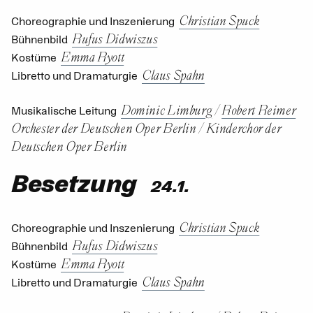
Christian Spuck
Choreographie und Inszenierung
Rufus Didwiszus
Bühnenbild
Emma Ryott
Kostüme
Claus Spahn
Libretto und Dramaturgie
Dominic Limburg
/
Robert Reimer
Musikalische Leitung
Orchester der Deutschen Oper Berlin
/
Kinderchor der
Deutschen Oper Berlin
Besetzung
24.1.
Christian Spuck
Choreographie und Inszenierung
Rufus Didwiszus
Bühnenbild
Emma Ryott
Kostüme
Claus Spahn
Libretto und Dramaturgie