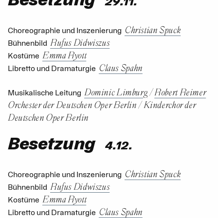
29.11.
Christian Spuck
Choreographie und Inszenierung
Rufus Didwiszus
Bühnenbild
Emma Ryott
Kostüme
Claus Spahn
Libretto und Dramaturgie
Dominic Limburg
/
Robert Reimer
Musikalische Leitung
Orchester der Deutschen Oper Berlin
/
Kinderchor der
Deutschen Oper Berlin
Besetzung
4.12.
Christian Spuck
Choreographie und Inszenierung
Rufus Didwiszus
Bühnenbild
Emma Ryott
Kostüme
Claus Spahn
Libretto und Dramaturgie