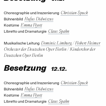
Christian Spuck
Choreographie und Inszenierung
Rufus Didwiszus
Bühnenbild
Emma Ryott
Kostüme
Claus Spahn
Libretto und Dramaturgie
Dominic Limburg
/
Robert Reimer
Musikalische Leitung
Orchester der Deutschen Oper Berlin
/
Kinderchor der
Deutschen Oper Berlin
Besetzung
12.12.
Christian Spuck
Choreographie und Inszenierung
Rufus Didwiszus
Bühnenbild
Emma Ryott
Kostüme
Claus Spahn
Libretto und Dramaturgie