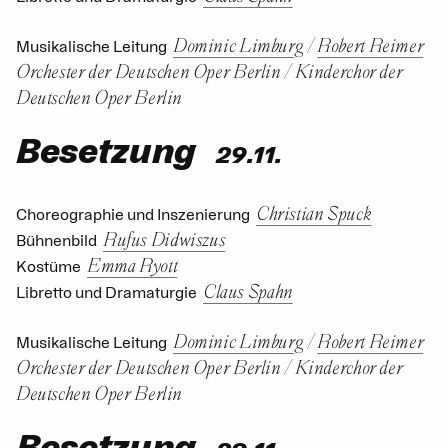
Dominic Limburg
/
Robert Reimer
Musikalische Leitung
Orchester der Deutschen Oper Berlin
/
Kinderchor der
Deutschen Oper Berlin
Besetzung
29.11.
Christian Spuck
Choreographie und Inszenierung
Rufus Didwiszus
Bühnenbild
Emma Ryott
Kostüme
Claus Spahn
Libretto und Dramaturgie
Dominic Limburg
/
Robert Reimer
Musikalische Leitung
Orchester der Deutschen Oper Berlin
/
Kinderchor der
Deutschen Oper Berlin
Besetzung