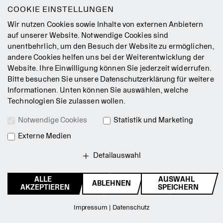
Nussknacker
nun in Berlin zeigen, ist auch eine Antwort
COOKIE EINSTELLUNGEN
auf die große Sehnsucht des Publikums und des
Wir nutzen Cookies sowie Inhalte von externen Anbietern
Orchesters nach dieser anspruchsvollen Partitur. Sie ist
auf unserer Website. Notwendige Cookies sind
weit mehr als eine bloße Aneinanderreihung von
unentbehrlich, um den Besuch der Website zu ermöglichen,
Melodien; sie ist hochkomplex, fordernd und für jedes
andere Cookies helfen uns bei der Weiterentwicklung der
Orchester eine wunderbare Aufgabe.
Website. Ihre Einwilligung können Sie jederzeit widerrufen.
Bitte besuchen Sie unsere
Datenschutzerklärung
für weitere
Informationen. Unten können Sie auswählen, welche
mehr lesen
Technologien Sie zulassen wollen.
Notwendige Cookies
Statistik und Marketing
Externe Medien
Detailauswahl
ALLE
AUSWAHL
ABLEHNEN
AKZEPTIEREN
SPEICHERN
Empfehlungen
Zurück zum Seitenanfang
Impressum
|
Datenschutz
EMPFEHLUNGEN