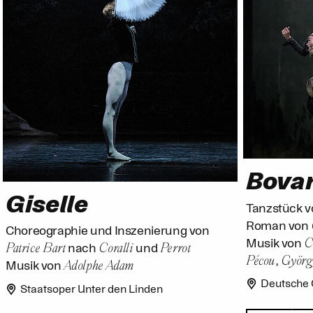
Bova
Giselle
Tanzstück 
Roman von
Choreographie und Inszenierung von
C
Musik von
Patrice Bart
Coralli
Perrot
nach
und
Pécou
Györg
,
Adolphe Adam
Musik von
Deutsche 
Staatsoper Unter den Linden