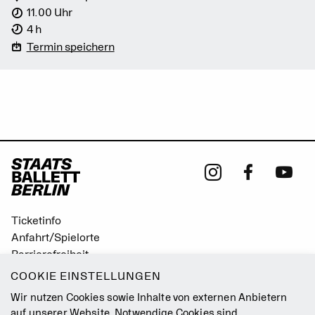
11.00 Uhr
4 h
Termin speichern
Ticketinfo
Anfahrt/Spielorte
Barrierefreiheit
Leichte Sprache
COOKIE EINSTELLUNGEN
Gebärdensprache
Wir nutzen Cookies sowie Inhalte von externen Anbietern
Leitbild
auf unserer Website. Notwendige Cookies sind