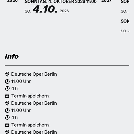
2026
2027
SONNTAG, 4. OKTOBER 2026 11:00
SONNT
4.10.
1
2026
SO.
SO.
SONNT
2
SO.
Info
Deutsche Oper Berlin
11.00 Uhr
4 h
Termin speichern
Deutsche Oper Berlin
11.00 Uhr
4 h
Termin speichern
Deutsche Oper Berlin