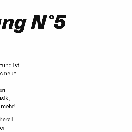
ung N°5
tung ist
us neue
ten
sik,
s mehr!
berall
ser