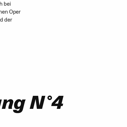
h bei
hen Oper
d der
ung N°4