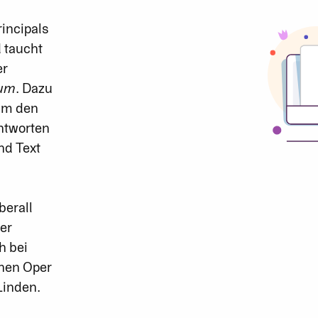
incipals
 taucht
er
aum
. Dazu
um den
ntworten
nd Text
berall
ser
h bei
hen Oper
Linden.