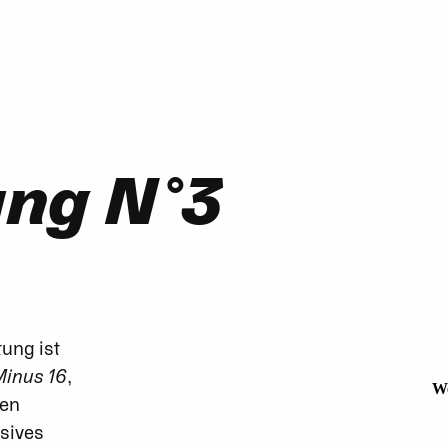
ung N°3
tung ist
Minus 16
,
den
usives