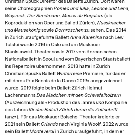
Christian Spuck Direktor des Balletts Zürich. Dort waren
seine Choreographien
Romeo und Julia, Leonce und Lena,
Woyzeck, Der Sandmann, Messa da Requiem
(als
Koproduktion von Oper und Ballett Zürich),
Nussknacker
und Mausekönig
sowie
Dornröschen
zu sehen. Das 2014
in Zürich uraufgeführte Ballett
Anna Karenina
nach Lew
Tolstoi wurde 2016 in Oslo und am Moskauer
Stanislawski-Theater sowie 2017 vom Koreanischen
Nationalballett in Seoul und vom Bayerischen Staatsballett
ins Repertoire übernommen. 2018 hatte in Zürich
Christian Spucks Ballett
Winterreise
Premiere, für das er
mit dem «Prix Benois de la Danse 2019» ausgezeichnet
wurde. 2019 folgte beim Ballett Zürich Helmut
Lachenmanns
Das Mädchen mit den Schwefelhölzern
(Auszeichnung als «Produktion des Jahres
und
Kompanie
des Jahres
für das Ballett Zürich durch die Zeitschrift
tanz»). Für das Moskauer Bolschoi Theater kreierte er
2021 sein Ballett
Orlando
nach Virginia Woolf. 2022 wurde
sein Ballett
Monteverdi
in Zürich uraufgeführt, in dem er