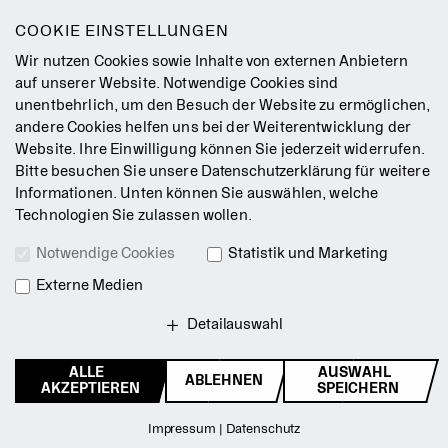
Leichte Sprache
COOKIE EINSTELLUNGEN
Gebärdensprache
Wir nutzen Cookies sowie Inhalte von externen Anbietern
Leitbild
auf unserer Website. Notwendige Cookies sind
unentbehrlich, um den Besuch der Website zu ermöglichen,
Presse
andere Cookies helfen uns bei der Weiterentwicklung der
Jobs
Website. Ihre Einwilligung können Sie jederzeit widerrufen.
Kontakt
Bitte besuchen Sie unsere
Datenschutzerklärung
für weitere
Newsletter
Informationen. Unten können Sie auswählen, welche
Technologien Sie zulassen wollen.
Impressum
Notwendige Cookies
Statistik und Marketing
AGB
Externe Medien
Datenschutz
Intranet
Detailauswahl
ALLE
AUSWAHL
ABLEHNEN
© 2026 Staatsballett Berlin
AKZEPTIEREN
SPEICHERN
Zurück zum Seitenanfang
Impressum
|
Datenschutz