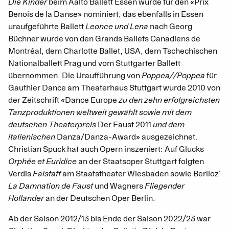
Die Kinder
beim Aalto Ballett Essen wurde für den «Prix
Benois de la Danse» nominiert, das ebenfalls in Essen
uraufgeführte Ballett
Leonce und Lena
nach Georg
Büchner wurde von den Grands Ballets Canadiens de
Montréal, dem Charlotte Ballet, USA, dem Tschechischen
Nationalballett Prag und vom Stuttgarter Ballett
übernommen. Die Uraufführung von
Poppea//Poppea
für
Gauthier Dance am Theaterhaus Stuttgart wurde 2010 von
der Zeitschrift «Dance Europe
zu den zehn erfolgreichsten
Tanzproduktionen weltweit gewählt sowie mit dem
deutschen Theaterpreis
Der Faust 2011
und dem
italienischen
Danza/Danza-Award» ausgezeichnet.
Christian Spuck hat auch Opern inszeniert: Auf Glucks
Orphée et Euridice
an der Staatsoper Stuttgart folgten
Verdis
Falstaff
am Staatstheater Wiesbaden sowie Berlioz’
La Damnation de Faust
und Wagners
Fliegender
Holländer
an der Deutschen Oper Berlin.
Ab der Saison 2012/13 bis Ende der Saison 2022/23 war