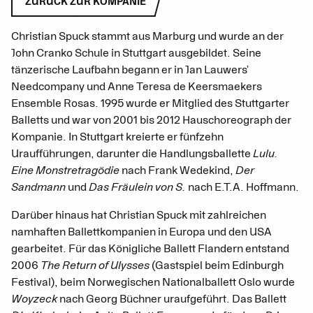
ZURÜCK ZUR KOMPANIE
Christian Spuck stammt aus Marburg und wurde an der
John Cranko Schule in Stuttgart ausgebildet. Seine
tänzerische Laufbahn begann er in Jan Lauwers’
Needcompany und Anne Teresa de Keersmaekers
Ensemble Rosas. 1995 wurde er Mitglied des Stuttgarter
Balletts und war von 2001 bis 2012 Hauschoreograph der
Kompanie. In Stuttgart kreierte er fünfzehn
Uraufführungen, darunter die Handlungsballette
Lulu.
Eine Monstretragödie
nach Frank Wedekind,
Der
Sandmann
und
Das Fräulein von S.
nach E.T.A. Hoffmann.
Darüber hinaus hat Christian Spuck mit zahlreichen
namhaften Ballettkompanien in Europa und den USA
gearbeitet. Für das Königliche Ballett Flandern entstand
2006
The Return of Ulysses
(Gastspiel beim Edinburgh
Festival), beim Norwegischen Nationalballett Oslo wurde
Woyzeck
nach Georg Büchner uraufgeführt. Das Ballett