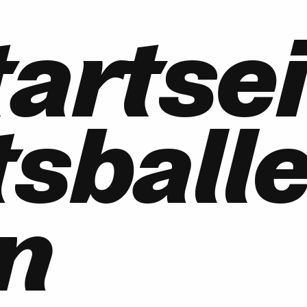
tartsei
sballe
in