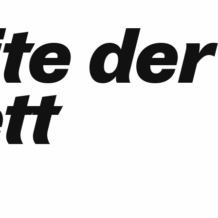
te der
tt