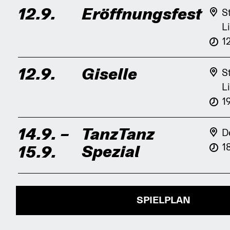
12.9.
Eröffnungsfest
S
L
1
12.9.
Giselle
S
L
1
14.9.
–
TanzTanz
D
1
Spezial
15.9.
SPIELPLAN