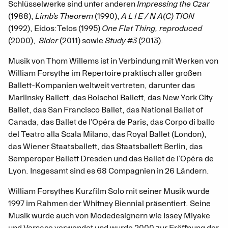
Schlüsselwerke sind unter anderen
Impressing the Czar
(1988),
Limb’s Theorem
(1990),
A L I E / N A(C) TION
(1992), Eidos:Telos (1995)
One Flat Thing, reproduced
(2000),
Sider
(2011) sowie
Study #3
(2013).
Musik von Thom Willems ist in Verbindung mit Werken von
William Forsythe im Repertoire praktisch aller großen
Ballett-Kompanien weltweit vertreten, darunter das
Mariinsky Ballett, das Bolschoi Ballett, das New York City
Ballet, das San Francisco Ballet, das National Ballet of
Canada, das Ballet de l’Opéra de Paris, das Corpo di ballo
del Teatro alla Scala Milano, das Royal Ballet (London),
das Wiener Staatsballett, das Staatsballett Berlin, das
Semperoper Ballett Dresden und das Ballet de l’Opéra de
Lyon. Insgesamt sind es 68 Compagnien in 26 Ländern.
William Forsythes Kurzfilm Solo mit seiner Musik wurde
1997 im Rahmen der Whitney Biennial präsentiert. Seine
Musik wurde auch von Modedesignern wie Issey Miyake