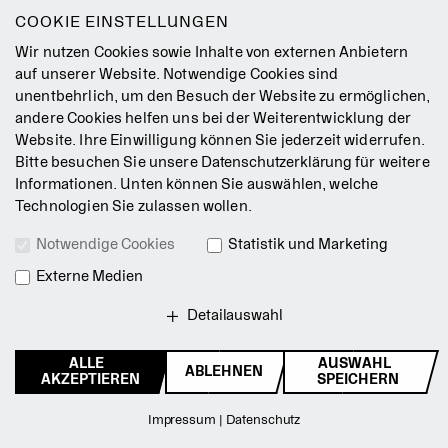
Leichte Sprache
COOKIE EINSTELLUNGEN
Gebärdensprache
Wir nutzen Cookies sowie Inhalte von externen Anbietern
Leitbild
auf unserer Website. Notwendige Cookies sind
unentbehrlich, um den Besuch der Website zu ermöglichen,
Presse
andere Cookies helfen uns bei der Weiterentwicklung der
Jobs
Website. Ihre Einwilligung können Sie jederzeit widerrufen.
Kontakt
Bitte besuchen Sie unsere
Datenschutzerklärung
für weitere
Newsletter
Informationen. Unten können Sie auswählen, welche
Technologien Sie zulassen wollen.
Impressum
Notwendige Cookies
Statistik und Marketing
AGB
Externe Medien
Datenschutz
Intranet
Detailauswahl
ALLE
AUSWAHL
ABLEHNEN
© 2026 Staatsballett Berlin
AKZEPTIEREN
SPEICHERN
Zurück zum Seitenanfang
Impressum
|
Datenschutz