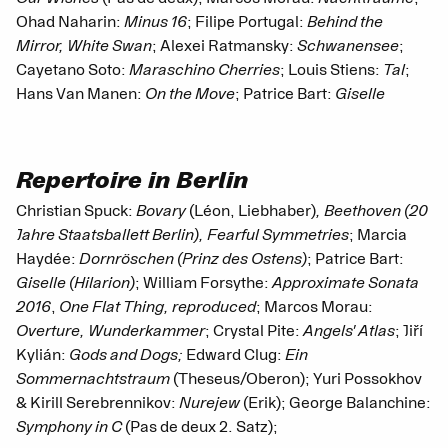
Ohad Naharin:
Minus 16
; Filipe Portugal:
Behind the
Mirror, White Swan
; Alexei Ratmansky:
Schwanensee
;
Cayetano Soto:
Maraschino Cherries
; Louis Stiens:
Tal
;
Hans Van Manen:
On the Move
; Patrice Bart:
Giselle
Repertoire in Berlin
Christian Spuck:
Bovary
(Léon, Liebhaber)
, Beethoven (20
Jahre Staatsballett Berlin), Fearful Symmetries
; Marcia
Haydée:
Dornröschen (Prinz des Ostens)
; Patrice Bart:
Giselle (Hilarion)
; William Forsythe:
Approximate Sonata
2016
,
One Flat Thing, reproduced
; Marcos Morau:
Overture, Wunderkammer
; Crystal Pite:
Angels' Atlas
; Jiří
Kylián:
Gods and Dogs;
Edward Clug:
Ein
Sommernachtstraum
(Theseus/Oberon); Yuri Possokhov
& Kirill Serebrennikov:
Nurejew
(Erik); George Balanchine:
Symphony in C
(Pas de deux 2. Satz);