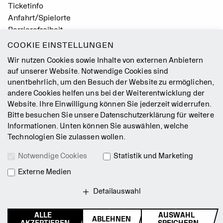
Ticketinfo
Anfahrt/Spielorte
Barrierefreiheit
Leichte Sprache
COOKIE EINSTELLUNGEN
Gebärdensprache
Wir nutzen Cookies sowie Inhalte von externen Anbietern
Leitbild
auf unserer Website. Notwendige Cookies sind
unentbehrlich, um den Besuch der Website zu ermöglichen,
Presse
andere Cookies helfen uns bei der Weiterentwicklung der
Jobs
Website. Ihre Einwilligung können Sie jederzeit widerrufen.
Kontakt
Bitte besuchen Sie unsere
Datenschutzerklärung
für weitere
Newsletter
Informationen. Unten können Sie auswählen, welche
Technologien Sie zulassen wollen.
Impressum
Notwendige Cookies
Statistik und Marketing
AGB
Externe Medien
Datenschutz
Intranet
Detailauswahl
ALLE
AUSWAHL
ABLEHNEN
© 2026 Staatsballett Berlin