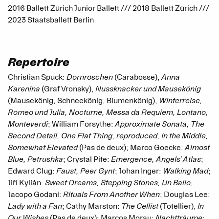
2016 Ballett Zürich Junior Ballett /// 2018 Ballett Zürich ///
2023 Staatsballett Berlin
Repertoire
Christian Spuck:
Dornröschen
(Carabosse),
Anna
Karenina
(Graf Vronsky),
Nussknacker und Mausekönig
(Mausekönig, Schneekönig, Blumenkönig),
Winterreise,
Romeo und Julia, Nocturne, Messa da Requiem, Lontano,
Monteverdi
; William Forsythe:
Approximate Sonata, The
Second Detail, One Flat Thing, reproduced, In the Middle,
Somewhat Elevated
(Pas de deux); Marco Goecke:
Almost
Blue, Petrushka
; Crystal Pite:
Emergence, Angels’ Atlas
;
Edward Clug:
Faust, Peer Gynt
; Johan Inger:
Walking Mad
;
Jiří Kylián:
Sweet Dreams, Stepping Stones, Un Ballo
;
Jacopo Godani:
Rituals From Another When
; Douglas Lee:
Lady with a Fan
; Cathy Marston:
The Cellist
(Totellier),
In
Our Wishes
(Pas de deux); Marcos Morau:
Nachtträume
;