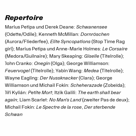
Repertoire
Marius Petipa und Derek Deane:
Schwanensee
(Odette/Odile); Kenneth McMillan:
Dornröschen
(Aurora/Fliederfee),
Elite Syncopations
(Stop Time Rag
girl); Marius Petipa und Anne-Marie Holmes:
Le Corsaire
(Medora/Guilnaire); Mary Skeaping:
Giselle
(Titelrolle);
John Cranko:
Onegin
(Olga); George Williamson:
Feuervogel
(Titelrolle); Yabin Wang:
Medea
(Titelrolle);
Wayne Eagling:
Der Nussknacker
(Clara); George
Williamson und Michail Fokin:
Scheherazade
(Zobeïda);
Jiří Kylián:
Petite Mort
; Itzik Galili:
The earth shall bear
again
; Liam Scarlet:
No Man's Land
(zweiter Pas de deux);
Michail Fokin:
Le Spectre de la rose
,
Der sterbende
Schwan