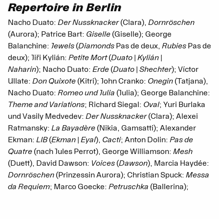
Repertoire in Berlin
Nacho Duato:
Der Nussknacker
(Clara),
Dornröschen
(Aurora); Patrice Bart:
Giselle
(Giselle); George
Balanchine:
Jewels
(
Diamonds
Pas de deux,
Rubies
Pas de
deux); Jiři Kylián:
Petite Mort
(
Duato | Kylián |
Naharin
); Nacho Duato:
Erde
(
Duato | Shechter
); Víctor
Ullate:
Don Quixote
(Kitri); John Cranko:
Onegin
(Tatjana),
Nacho Duato:
Romeo und Julia
(Julia); George Balanchine:
Theme and Variations
; Richard Siegal:
Oval
; Yuri Burlaka
und Vasily Medvedev:
Der Nussknacker
(Clara); Alexei
Ratmansky:
La Bayadère
(Nikia, Gamsatti); Alexander
Ekman:
LIB
(
Ekman | Eyal
),
Cacti
; Anton Dolin:
Pas de
Quatre
(nach Jules Perrot), George Williamson:
Mesh
(Duett), David Dawson:
Voices
(
Dawson
), Marcia Haydée:
Dornröschen
(Prinzessin Aurora); Christian Spuck:
Messa
da Requiem
; Marco Goecke:
Petruschka
(Ballerina);