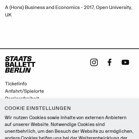
A (Hons) Business and Economics - 2017, Open University,
UK
Ticketinfo
Anfahrt/Spielorte
Barrierefreiheit
Leichte Sprache
COOKIE EINSTELLUNGEN
Gebärdensprache
Wir nutzen Cookies sowie Inhalte von externen Anbietern
Leitbild
auf unserer Website. Notwendige Cookies sind
unentbehrlich, um den Besuch der Website zu ermöglichen,
Presse
andere Cookies helfen uns bei der Weiterentwicklung der