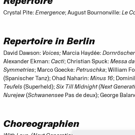
Repertoire
Crystal Pite:
Emergence
; August Bournonville:
Le C
Repertoire in Berlin
David Dawson:
Voices;
Marcia Haydée:
Dornrösche
Alexander Ekman:
Cacti
; Christian Spuck:
Messa da 
Symmetries
; Marco Goecke:
Petruschka
; William F
(Spanischer Tanz); Ohad Naharin:
Minus 16
; Domini
Teufels
(Superheld);
Six Till Midnight (Next Generat
Nurejew
(
Schwanensee
Pas de deux); George Balan
Choreographien