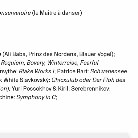
onservatoire
(le Maître à danser)
n
(Ali Baba, Prinz des Nordens, Blauer Vogel);
Requiem, Bovary, Winterreise, Fearful
orsythe:
Blake Works I
; Patrice Bart:
Schwanensee
k White Slavkovský:
Chicxulub oder Der Floh des
ion);
Yuri Possokhov & Kirill Serebrennikov:
chine:
Symphony in C
;