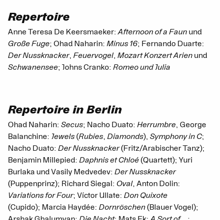
Repertoire
Anne Teresa De Keersmaeker:
Afternoon of a Faun
und
Große Fuge
; Ohad Naharin:
Minus 16
; Fernando Duarte:
Der Nussknacker
,
Feuervogel
,
Mozart Konzert Arien
und
Schwanensee
; Johns Cranko:
Romeo und Julia
Repertoire in Berlin
Ohad Naharin:
Secus
; Nacho Duato:
Herrumbre
, George
Balanchine:
Jewels
(
Rubies
,
Diamonds
),
Symphony in C
;
Nacho Duato:
Der Nussknacker
(Fritz/Arabischer Tanz);
Benjamin Millepied:
Daphnis et Chloé
(Quartett); Yuri
Burlaka und Vasily Medvedev:
Der Nussknacker
(Puppenprinz); Richard Siegal:
Oval
, Anton Dolin:
Variations for Four
; Víctor Ullate:
Don Quixote
(Cupido); Marcia Haydée:
Dornröschen
(Blauer Vogel);
Arshak Ghalumyan:
Die Nacht
; Mats Ek:
A Sort of…
;