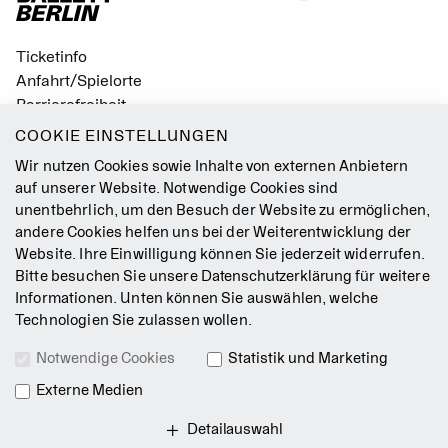
Ticketinfo
Anfahrt/Spielorte
Barrierefreiheit
Leichte Sprache
COOKIE EINSTELLUNGEN
Gebärdensprache
Wir nutzen Cookies sowie Inhalte von externen Anbietern
Leitbild
auf unserer Website. Notwendige Cookies sind
unentbehrlich, um den Besuch der Website zu ermöglichen,
Presse
andere Cookies helfen uns bei der Weiterentwicklung der
Jobs
Website. Ihre Einwilligung können Sie jederzeit widerrufen.
Kontakt
Bitte besuchen Sie unsere
Datenschutzerklärung
für weitere
Newsletter
Informationen. Unten können Sie auswählen, welche
Technologien Sie zulassen wollen.
Impressum
Notwendige Cookies
Statistik und Marketing
AGB
Externe Medien
Datenschutz
Intranet
Detailauswahl