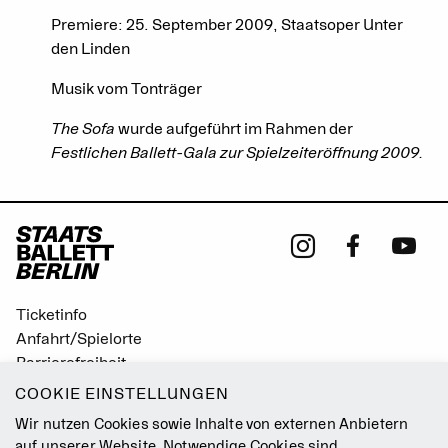
Premiere: 25. September 2009, Staatsoper Unter
den Linden
Musik vom Tonträger
The Sofa
wurde aufgeführt im Rahmen der
Festlichen Ballett-Gala zur Spielzeiteröffnung 2009.
Ticketinfo
Anfahrt/Spielorte
Barrierefreiheit
Leichte Sprache
COOKIE EINSTELLUNGEN
Gebärdensprache
Wir nutzen Cookies sowie Inhalte von externen Anbietern
Leitbild
auf unserer Website. Notwendige Cookies sind