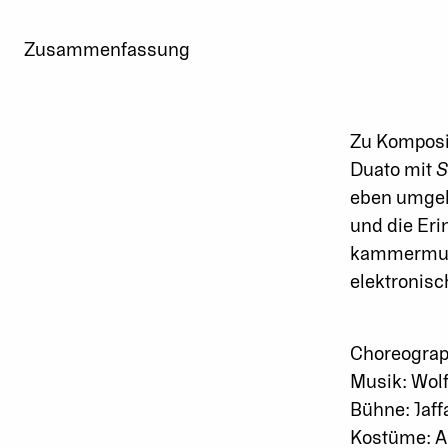
Zusammenfassung
Zu Komposi
Duato mit
S
eben umgek
und die Eri
kammermusi
elektronisc
Choreograp
Musik: Wol
Bühne: Jaff
Kostüme: A