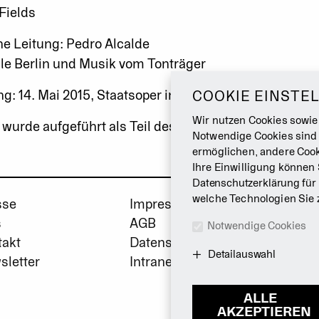
 Fields
e Leitung: Pedro Alcalde
le Berlin und Musik vom Tonträger
g: 14. Mai 2015, Staatsoper im Schiller Theater
COOKIE EINSTE
Wir nutzen Cookies sowie
wurde aufgeführt als Teil des Abends
Duato | Kylián
.
Notwendige Cookies sind
ermöglichen, andere Cook
Ihre Einwilligung können 
Datenschutzerklärung
für
welche Technologien Sie 
sse
Impressum
s
AGB
Notwendige Cookies
takt
Datenschutz
Detailauswahl
sletter
Intranet
ALLE
AKZEPTIEREN