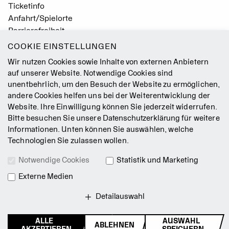
Ticketinfo
Anfahrt/Spielorte
Barrierefreiheit
Leichte Sprache
COOKIE EINSTELLUNGEN
Gebärdensprache
Wir nutzen Cookies sowie Inhalte von externen Anbietern
Leitbild
auf unserer Website. Notwendige Cookies sind
unentbehrlich, um den Besuch der Website zu ermöglichen,
Presse
andere Cookies helfen uns bei der Weiterentwicklung der
Jobs
Website. Ihre Einwilligung können Sie jederzeit widerrufen.
Kontakt
Bitte besuchen Sie unsere
Datenschutzerklärung
für weitere
Newsletter
Informationen. Unten können Sie auswählen, welche
Technologien Sie zulassen wollen.
Impressum
Notwendige Cookies
Statistik und Marketing
AGB
Externe Medien
Datenschutz
Intranet
Detailauswahl
ALLE
AUSWAHL
ABLEHNEN
© 2026 Staatsballett Berlin