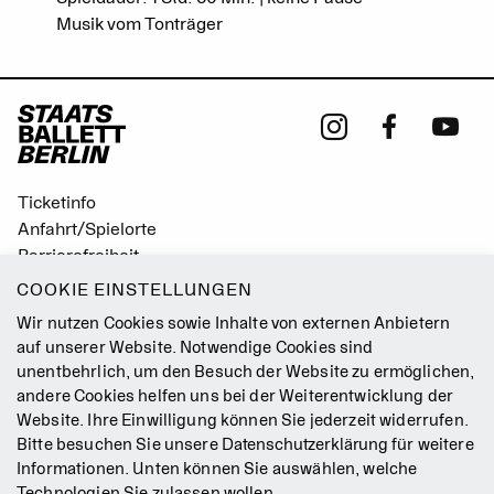
Musik vom Tonträger
Ticketinfo
Anfahrt/Spielorte
Barrierefreiheit
Leichte Sprache
COOKIE EINSTELLUNGEN
Gebärdensprache
Wir nutzen Cookies sowie Inhalte von externen Anbietern
Leitbild
auf unserer Website. Notwendige Cookies sind
unentbehrlich, um den Besuch der Website zu ermöglichen,
Presse
andere Cookies helfen uns bei der Weiterentwicklung der
Jobs
Website. Ihre Einwilligung können Sie jederzeit widerrufen.
Kontakt
Bitte besuchen Sie unsere
Datenschutzerklärung
für weitere
Newsletter
Informationen. Unten können Sie auswählen, welche
Technologien Sie zulassen wollen.