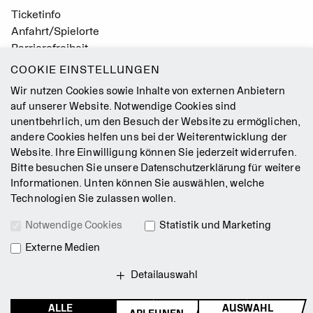
Ticketinfo
Anfahrt/Spielorte
Barrierefreiheit
Leichte Sprache
COOKIE EINSTELLUNGEN
Gebärdensprache
Wir nutzen Cookies sowie Inhalte von externen Anbietern
Leitbild
auf unserer Website. Notwendige Cookies sind
unentbehrlich, um den Besuch der Website zu ermöglichen,
Presse
andere Cookies helfen uns bei der Weiterentwicklung der
Jobs
Website. Ihre Einwilligung können Sie jederzeit widerrufen.
Kontakt
Bitte besuchen Sie unsere
Datenschutzerklärung
für weitere
Newsletter
Informationen. Unten können Sie auswählen, welche
Technologien Sie zulassen wollen.
Impressum
Notwendige Cookies
Statistik und Marketing
AGB
Externe Medien
Datenschutz
Intranet
Detailauswahl
ALLE
AUSWAHL