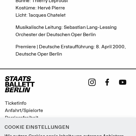
Bühne: Thierry Leproust
Kostüme: Hervé Pierre
Licht: Jacques Chatelet
Musikalische Leitung: Sebastian Lang-Lessing
Orchester der Deutschen Oper Berlin
Premiere | Deutsche Erstaufführung: 8. April 2000,
Deutsche Oper Berlin
Ticketinfo
Anfahrt/Spielorte
Barrierefreiheit
Leichte Sprache
COOKIE EINSTELLUNGEN
Gebärdensprache