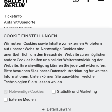
Ticketinfo
Anfahrt/Spielorte
Barrierefreiheit
Leichte Sprache
COOKIE EINSTELLUNGEN
Gebärdensprache
Wir nutzen Cookies sowie Inhalte von externen Anbietern
Leitbild
auf unserer Website. Notwendige Cookies sind
unentbehrlich, um den Besuch der Website zu ermöglichen,
Presse
andere Cookies helfen uns bei der Weiterentwicklung der
Jobs
Website. Ihre Einwilligung können Sie jederzeit widerrufen.
Kontakt
Bitte besuchen Sie unsere
Datenschutzerklärung
für weitere
Newsletter
Informationen. Unten können Sie auswählen, welche
Technologien Sie zulassen wollen.
Impressum
Notwendige Cookies
Statistik und Marketing
AGB
Externe Medien
Datenschutz
Intranet
Detailauswahl