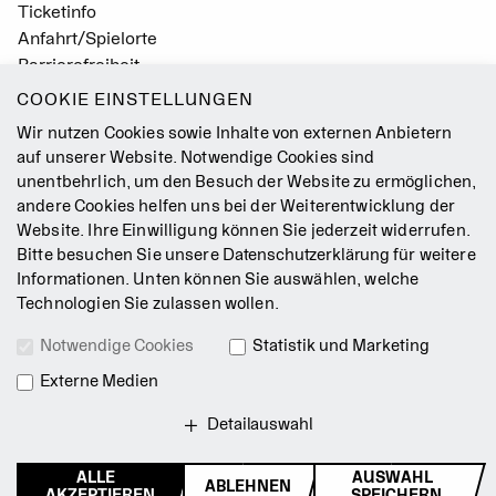
Ticketinfo
Anfahrt/Spielorte
Barrierefreiheit
Leichte Sprache
COOKIE EINSTELLUNGEN
Gebärdensprache
Wir nutzen Cookies sowie Inhalte von externen Anbietern
Leitbild
auf unserer Website. Notwendige Cookies sind
unentbehrlich, um den Besuch der Website zu ermöglichen,
Presse
andere Cookies helfen uns bei der Weiterentwicklung der
Jobs
Website. Ihre Einwilligung können Sie jederzeit widerrufen.
Kontakt
Bitte besuchen Sie unsere
Datenschutzerklärung
für weitere
Newsletter
Informationen. Unten können Sie auswählen, welche
Technologien Sie zulassen wollen.
Impressum
Notwendige Cookies
Statistik und Marketing
AGB
Externe Medien
Datenschutz
Intranet
Detailauswahl
ALLE
AUSWAHL
ABLEHNEN
© 2026 Staatsballett Berlin
AKZEPTIEREN
SPEICHERN