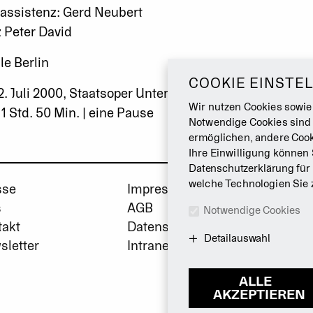
assistenz: Gerd Neubert
z Peter David
le Berlin
COOKIE EINSTE
2. Juli 2000, Staatsoper Unter den Linden
Wir nutzen Cookies sowie
1 Std. 50 Min. | eine Pause
Notwendige Cookies sind
ermöglichen, andere Cook
Ihre Einwilligung können 
Datenschutzerklärung
für
welche Technologien Sie 
sse
Impressum
s
AGB
Notwendige Cookies
takt
Datenschutz
Detailauswahl
sletter
Intranet
ALLE
AKZEPTIEREN