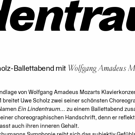
dentra
Wolfgang Amadeus M
lz-Ballettabend mit
undlage von Wolfgang Amadeus Mozarts Klavierkonzer
1 breitet Uwe Scholz zwei seiner schönsten Choreograp
 Namen
Ein Lindentraum…
zu einem Ballettabend zu
seiner choreographischen Handschrift, denn er reflekti
asst auch ihren inneren Gehalt.
chumanns Symphonie reibt sich das subjektiv Gefühl