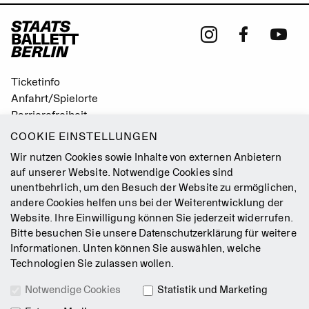
Ticketinfo
Anfahrt/Spielorte
Barrierefreiheit
Leichte Sprache
COOKIE EINSTELLUNGEN
Gebärdensprache
Wir nutzen Cookies sowie Inhalte von externen Anbietern
Leitbild
auf unserer Website. Notwendige Cookies sind
unentbehrlich, um den Besuch der Website zu ermöglichen,
Presse
andere Cookies helfen uns bei der Weiterentwicklung der
Jobs
Website. Ihre Einwilligung können Sie jederzeit widerrufen.
Kontakt
Bitte besuchen Sie unsere
Datenschutzerklärung
für weitere
Newsletter
Informationen. Unten können Sie auswählen, welche
Technologien Sie zulassen wollen.
Impressum
Notwendige Cookies
Statistik und Marketing
AGB