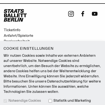
Ticketinfo
Anfahrt/Spielorte
Barrierefreiheit
Leichte Sprache
COOKIE EINSTELLUNGEN
Gebärdensprache
Wir nutzen Cookies sowie Inhalte von externen Anbietern
Leitbild
auf unserer Website. Notwendige Cookies sind
unentbehrlich, um den Besuch der Website zu ermöglichen,
Presse
andere Cookies helfen uns bei der Weiterentwicklung der
Jobs
Website. Ihre Einwilligung können Sie jederzeit widerrufen.
Kontakt
Bitte besuchen Sie unsere
Datenschutzerklärung
für weitere
Newsletter
Informationen. Unten können Sie auswählen, welche
Technologien Sie zulassen wollen.
Impressum
Notwendige Cookies
Statistik und Marketing
AGB