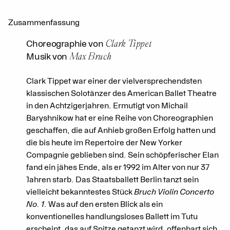
Zusammenfassung
Clark Tippet
Choreographie von
Max Bruch
Musik von
Clark Tippet war einer der vielversprechendsten
klassischen Solotänzer des American Ballet Theatre
in den Achtzigerjahren. Ermutigt von Michail
Baryshnikow hat er eine Reihe von Choreographien
geschaffen, die auf Anhieb großen Erfolg hatten und
die bis heute im Repertoire der New Yorker
Compagnie geblieben sind. Sein schöpferischer Elan
fand ein jähes Ende, als er 1992 im Alter von nur 37
Jahren starb. Das Staatsballett Berlin tanzt sein
vielleicht bekanntestes Stück
Bruch Violin Concerto
No. 1
. Was auf den ersten Blick als ein
konventionelles handlungsloses Ballett im Tutu
erscheint, das auf Spitze getanzt wird, offenbart sich