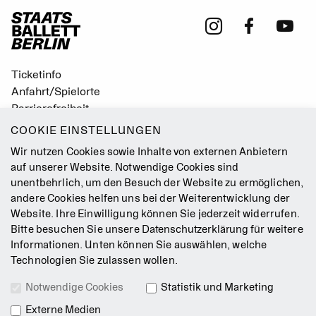
Ticketinfo
Anfahrt/Spielorte
Barrierefreiheit
Leichte Sprache
COOKIE EINSTELLUNGEN
Gebärdensprache
Wir nutzen Cookies sowie Inhalte von externen Anbietern
Leitbild
auf unserer Website. Notwendige Cookies sind
unentbehrlich, um den Besuch der Website zu ermöglichen,
Presse
andere Cookies helfen uns bei der Weiterentwicklung der
Jobs
Website. Ihre Einwilligung können Sie jederzeit widerrufen.
Kontakt
Bitte besuchen Sie unsere
Datenschutzerklärung
für weitere
Newsletter
Informationen. Unten können Sie auswählen, welche
Technologien Sie zulassen wollen.
Impressum
Notwendige Cookies
Statistik und Marketing
AGB
Externe Medien
Datenschutz