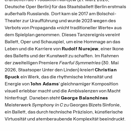
Deutsche Oper Berlin) für das Staatsballett Berlin erstmals
außerhalb Russlands. Dort kam sie 2017 am Bolschoi-
Theater zur Uraufführung und wurde 2023 wegen des
Verbots von Propaganda «nicht traditioneller Werte» aus
dem Spielplan genommen. Dieses Tanzereignis vereint
Ballett, Oper und Schauspiel, um eine Hommage an das
Leben und die Karriere von
Rudolf Nurejew
, einer Ikone
des Balletts und der Kunstwelt zu schaffen. Im Rahmen
der zweiteiligen Premiere
Fearful Symmetries
(30. Mai
2026, Staatsoper Unter den Linden) kreiert
Christian
Spuck
ein Werk, das die rhythmische Intensität und
Energie von
John Adams
‘ gleichnamiger Komposition
visuell erlebbar macht und die Ambivalenzen von Macht
hinterfragt. Daneben steht
George Balanchines
Meisterwerk
Symphony in C
zu Georges Bizets Sinfonie,
ein Ballett, das durch technische Präzision, künstlerische
Virtuosität und atemberaubende Komplexität beeindruckt.