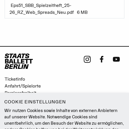
Eps51_SBB_Spielzeitheft_25-
26_RZ_Web_Spreads_Neu.pdf
6 MB
Ticketinfo
Anfahrt/Spielorte
Barrierefreiheit
Leichte Sprache
COOKIE EINSTELLUNGEN
Gebärdensprache
Wir nutzen Cookies sowie Inhalte von externen Anbietern
Leitbild
auf unserer Website. Notwendige Cookies sind
unentbehrlich, um den Besuch der Website zu ermöglichen,
Presse