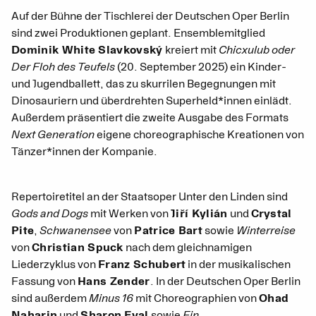
Auf der Bühne der Tischlerei der Deutschen Oper Berlin
sind zwei Produktionen geplant. Ensemblemitglied
Dominik White Slavkovský
kreiert mit
Chicxulub oder
Der Floh des Teufels
(20. September 2025) ein Kinder-
und Jugendballett, das zu skurrilen Begegnungen mit
Dinosauriern und überdrehten Superheld*innen einlädt.
Außerdem präsentiert die zweite Ausgabe des Formats
Next Generation
eigene choreographische Kreationen von
Tänzer*innen der Kompanie.
Repertoiretitel an der Staatsoper Unter den Linden sind
Gods and Dogs
mit Werken von
Jiří Kylián
und
Crystal
Pite
,
Schwanensee
von
Patrice Bart
sowie
Winterreise
von
Christian Spuck
nach dem gleichnamigen
Liederzyklus von
Franz Schubert
in der musikalischen
Fassung von
Hans Zender
. In der Deutschen Oper Berlin
sind außerdem
Minus 16
mit Choreographien von
Ohad
Naharin
und
Sharon Eyal
sowie
Ein