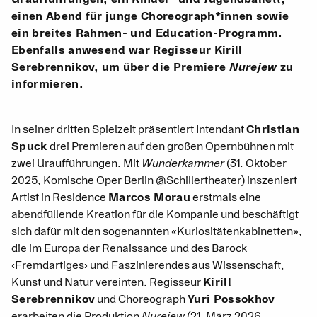
einen Abend für junge Choreograph*innen sowie
ein breites Rahmen- und Education-Programm.
Ebenfalls anwesend war Regisseur Kirill
Serebrennikov, um über die Premiere
Nurejew
zu
informieren.
In seiner dritten Spielzeit präsentiert Intendant
Christian
Spuck
drei Premieren auf den großen Opernbühnen mit
zwei Uraufführungen. Mit
Wunderkammer
(31. Oktober
2025, Komische Oper Berlin @Schillertheater) inszeniert
Artist in Residence
Marcos Morau
erstmals eine
abendfüllende Kreation für die Kompanie und beschäftigt
sich dafür mit den sogenannten «Kuriositätenkabinetten»,
die im Europa der Renaissance und des Barock
‹Fremdartiges› und Faszinierendes aus Wissenschaft,
Kunst und Natur vereinten. Regisseur
Kirill
Serebrennikov
und Choreograph
Yuri Possokhov
erarbeiten die Produktion
Nurejew
(21. März 2026,