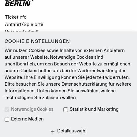
Ticketinfo
Anfahrt/Spielorte
Barrierefreiheit
Leichte Sprache
COOKIE EINSTELLUNGEN
Gebärdensprache
Wir nutzen Cookies sowie Inhalte von externen Anbietern
Leitbild
auf unserer Website. Notwendige Cookies sind
unentbehrlich, um den Besuch der Website zu ermöglichen,
Presse
andere Cookies helfen uns bei der Weiterentwicklung der
Jobs
Website. Ihre Einwilligung können Sie jederzeit widerrufen.
Kontakt
Bitte besuchen Sie unsere
Datenschutzerklärung
für weitere
Newsletter
Informationen. Unten können Sie auswählen, welche
Technologien Sie zulassen wollen.
Impressum
Notwendige Cookies
Statistik und Marketing
AGB
Externe Medien
Datenschutz
Intranet
Detailauswahl