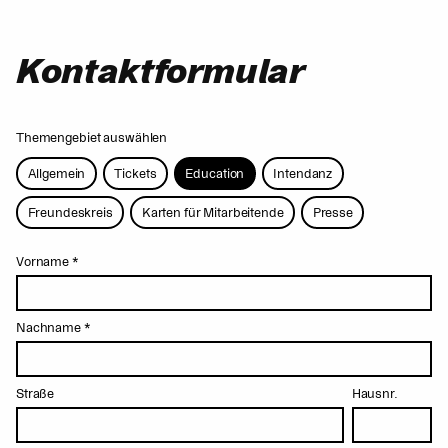
Kontaktformular
Themengebiet auswählen
Allgemein
Tickets
Education
Intendanz
Freundeskreis
Karten für Mitarbeitende
Presse
Vorname
*
Nachname
*
Straße
Hausnr.