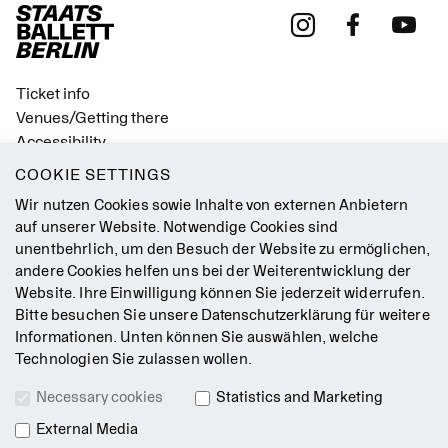
Ticket info
Venues/Getting there
Accessibility
Easy Read (German only)
COOKIE SETTINGS
Gebärdensprache
Wir nutzen Cookies sowie Inhalte von externen Anbietern
Mission Statement
auf unserer Website. Notwendige Cookies sind
unentbehrlich, um den Besuch der Website zu ermöglichen,
Press
andere Cookies helfen uns bei der Weiterentwicklung der
Jobs
Website. Ihre Einwilligung können Sie jederzeit widerrufen.
Contact
Bitte besuchen Sie unsere
Datenschutzerklärung
für weitere
Newsletter
Informationen. Unten können Sie auswählen, welche
Technologien Sie zulassen wollen.
Legal Notice
Necessary cookies
Statistics and Marketing
Terms & Conditions
External Media
Data Privacy Policy