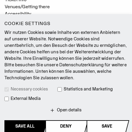
Venues/Getting there
Accessibility
Easy Read (German only)
COOKIE SETTINGS
Gebärdensprache
Wir nutzen Cookies sowie Inhalte von externen Anbietern
Mission Statement
auf unserer Website. Notwendige Cookies sind
unentbehrlich, um den Besuch der Website zu ermöglichen,
Press
andere Cookies helfen uns bei der Weiterentwicklung der
Jobs
Website. Ihre Einwilligung können Sie jederzeit widerrufen.
Contact
Bitte besuchen Sie unsere
Datenschutzerklärung
für weitere
Newsletter
Informationen. Unten können Sie auswählen, welche
Technologien Sie zulassen wollen.
Legal Notice
Necessary cookies
Statistics and Marketing
Terms & Conditions
External Media
Data Privacy Policy
Intranet
Open details
SAVE ALL
DENY
SAVE
© 2026 Staatsballett Berlin