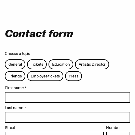
Contact form
Choose a topic
General
Tickets
Education
Artistic Director
Friends
Employee tickets
Press
First name
*
Last name
*
Street
Number