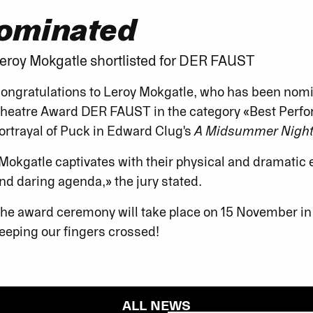
ominated
eroy Mokgatle shortlisted for DER FAUST
ongratulations to Leroy Mokgatle, who has been nom
heatre Award DER FAUST in the category «Best Perfor
ortrayal of Puck in Edward Clug's
A Midsummer Night
Mokgatle captivates with their physical and dramatic
nd daring agenda,» the jury stated.
he award ceremony will take place on 15 November in 
eeping our fingers crossed!
ALL NEWS