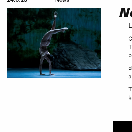
24.6.25
News
N
L
C
T
p
«
a
T
k