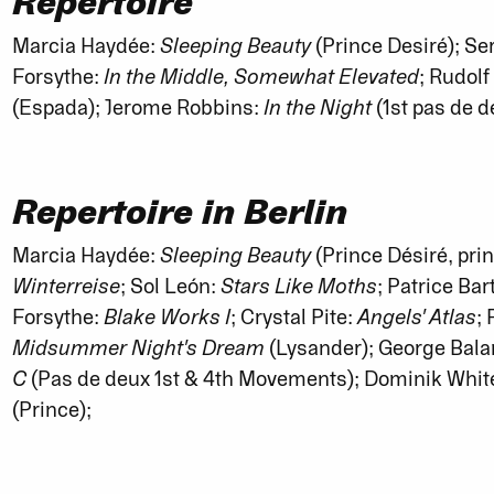
Repertoire
Marcia Haydée:
Sleeping Beauty
(Prince Desiré); Ser
Forsythe:
In the Middle, Somewhat Elevated
; Rudol
(Espada); Jerome Robbins:
In the Night
(1st pas de 
Repertoire in Berlin
Marcia Haydée:
Sleeping Beauty
(Prince Désiré, prin
Winterreise
; Sol León:
Stars Like Moths
; Patrice Bar
Forsythe:
Blake Works I
; Crystal Pite:
Angels' Atlas
; 
Midsummer Night's Dream
(Lysander); George Bal
C
(Pas de deux 1st & 4th Movements); Dominik Whit
(Prince);