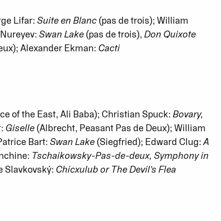
ge Lifar:
Suite en Blanc
(pas de trois); William
f Nureyev:
Swan Lake
(pas de trois),
Don Quixote
deux); Alexander Ekman:
Cacti
ce of the East, Ali Baba); Christian Spuck:
Bovary,
t:
Giselle
(Albrecht, Peasant Pas de Deux); William
Patrice Bart:
Swan Lake
(Siegfried); Edward Clug:
A
anchine:
Tschaikowsky-Pas-de-deux, Symphony in
e Slavkovský:
Chicxulub or The Devil’s Flea