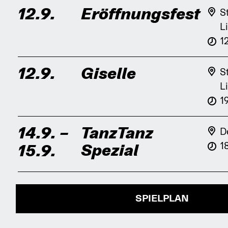
12.9.
Eröffnungsfest
S
L
1
12.9.
Giselle
S
L
1
14.9.
–
TanzTanz
D
1
Spezial
15.9.
SPIELPLAN