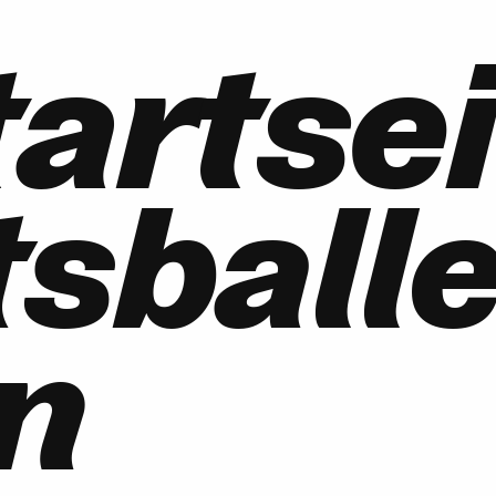
tartsei
sballe
in