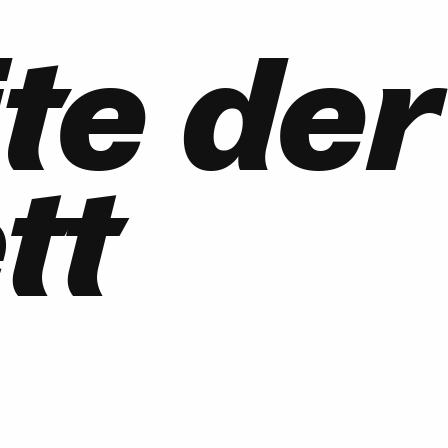
te der
tt