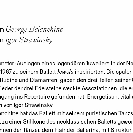
George Balanchine
on
Igor Strawinsky
on
nster-Auslagen eines legendären Juweliers in der Ne
1967 zu seinem Ballett
Jewels
inspirierten. Die opule
Rubine und Diamanten, gaben den drei Teilen seiner
 Jeder der drei Edelsteine weckte Assoziationen, die e
ngang ins Repertoire gefunden hat. Energetisch, vital u
 von Igor Strawinsky.
nchine hat das Ballett mit seinem puristischen Tanzst
u einer Stilikone des neoklassischen Balletts geword
nen der Tänzer, dem Flair der Ballerina, mit Struk