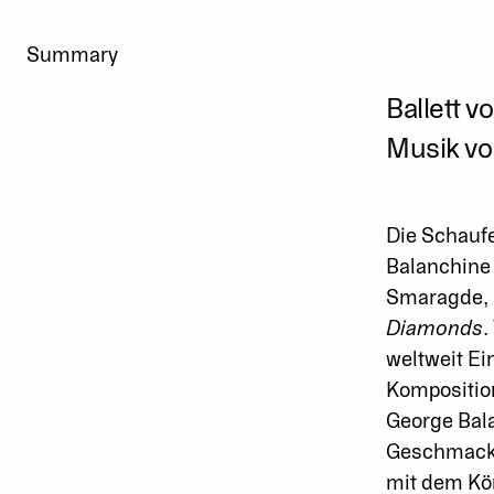
Summary
Ballett v
Musik v
Die Schaufe
Balanchine 
Smaragde, 
Diamonds
.
weltweit Ei
Komposition
George Bala
Geschmack z
mit dem Kön