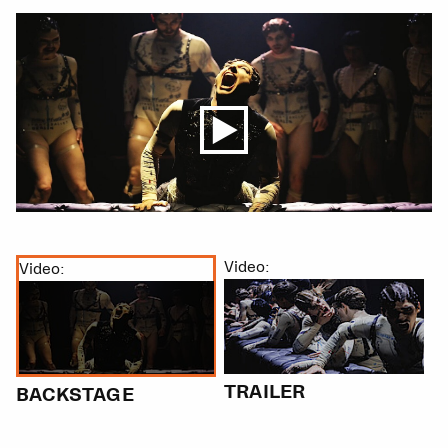
Video:
Vi
Video:
TRAILER
T
BACKSTAGE