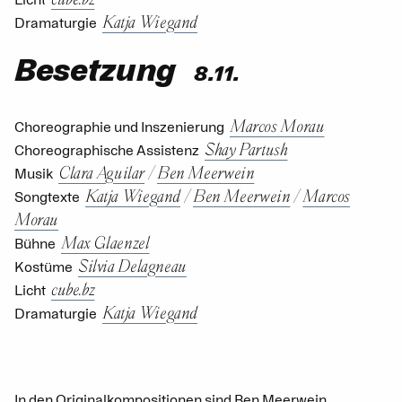
Licht
Katja Wiegand
Dramaturgie
Besetzung
8.11.
Marcos Morau
Choreographie und Inszenierung
Shay Partush
Choreographische Assistenz
Clara Aguilar
/
Ben Meerwein
Musik
Katja Wiegand
/
Ben Meerwein
/
Marcos
Songtexte
Morau
Max Glaenzel
Bühne
Silvia Delagneau
Kostüme
cube.bz
Licht
Katja Wiegand
Dramaturgie
In den Originalkompositionen sind Ben Meerwein