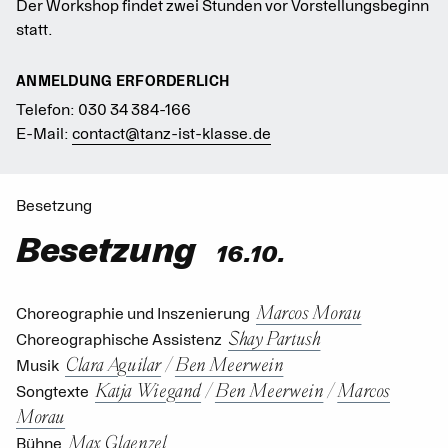
Der Workshop findet zwei Stunden vor Vorstellungsbeginn
statt.
ANMELDUNG ERFORDERLICH
Telefon: 030 34 384-166
E-Mail:
contact@tanz-ist-klasse.de
Besetzung
Besetzung
16.10.
Marcos Morau
Choreographie und Inszenierung
Shay Partush
Choreographische Assistenz
Clara Aguilar
/
Ben Meerwein
Musik
Katja Wiegand
/
Ben Meerwein
/
Marcos
Songtexte
Morau
Max Glaenzel
Bühne