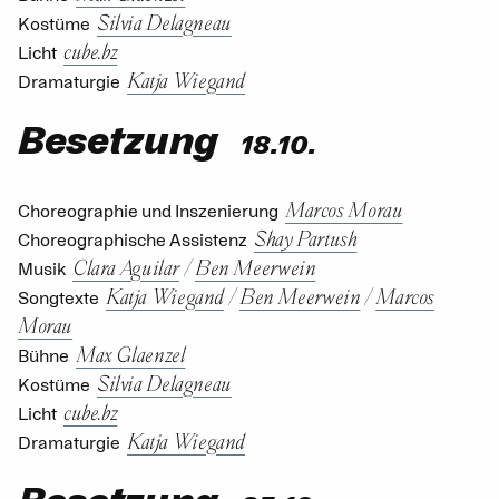
Silvia Delagneau
Kostüme
cube.bz
Licht
Katja Wiegand
Dramaturgie
Besetzung
18.10.
Marcos Morau
Choreographie und Inszenierung
Shay Partush
Choreographische Assistenz
Clara Aguilar
/
Ben Meerwein
Musik
Katja Wiegand
/
Ben Meerwein
/
Marcos
Songtexte
Morau
Max Glaenzel
Bühne
Silvia Delagneau
Kostüme
cube.bz
Licht
Katja Wiegand
Dramaturgie