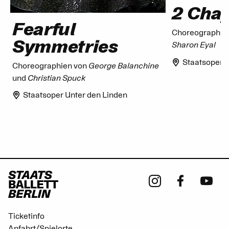
2 Chap
Fearful
Choreographie
Symmetries
Sharon Eyal
Staatsoper U
Choreographien von
George Balanchine
und
Christian Spuck
Staatsoper Unter den Linden
Ticketinfo
Anfahrt/Spielorte