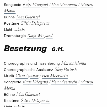
Katja Wiegand
/
Ben Meerwein
/
Marcos
Songtexte
Morau
Max Glaenzel
Bühne
Silvia Delagneau
Kostüme
cube.bz
Licht
Katja Wiegand
Dramaturgie
Besetzung
6.11.
Marcos Morau
Choreographie und Inszenierung
Shay Partush
Choreographische Assistenz
Clara Aguilar
/
Ben Meerwein
Musik
Katja Wiegand
/
Ben Meerwein
/
Marcos
Songtexte
Morau
Max Glaenzel
Bühne
Silvia Delagneau
Kostüme
cube.bz