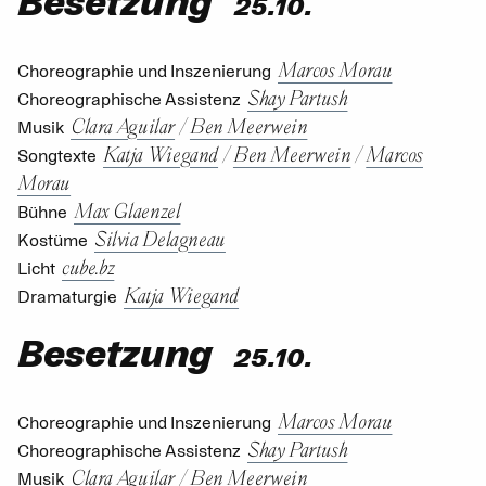
Besetzung
25.10.
Marcos Morau
Choreographie und Inszenierung
Shay Partush
Choreographische Assistenz
Clara Aguilar
/
Ben Meerwein
Musik
Katja Wiegand
/
Ben Meerwein
/
Marcos
Songtexte
Morau
Max Glaenzel
Bühne
Silvia Delagneau
Kostüme
cube.bz
Licht
Katja Wiegand
Dramaturgie
Besetzung
25.10.
Marcos Morau
Choreographie und Inszenierung
Shay Partush
Choreographische Assistenz
Clara Aguilar
/
Ben Meerwein
Musik