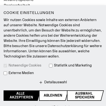
Barrierefreiheit
Leichte Sprache
COOKIE EINSTELLUNGEN
Gebärdensprache
Wir nutzen Cookies sowie Inhalte von externen Anbietern
Leitbild
auf unserer Website. Notwendige Cookies sind
unentbehrlich, um den Besuch der Website zu ermöglichen,
Presse
andere Cookies helfen uns bei der Weiterentwicklung der
Jobs
Website. Ihre Einwilligung können Sie jederzeit widerrufen.
Kontakt
Bitte besuchen Sie unsere
Datenschutzerklärung
für weitere
Newsletter
Informationen. Unten können Sie auswählen, welche
Technologien Sie zulassen wollen.
Impressum
Notwendige Cookies
Statistik und Marketing
AGB
Externe Medien
Datenschutz
Intranet
Detailauswahl
ALLE
AUSWAHL
ABLEHNEN
© 2026 Staatsballett Berlin
AKZEPTIEREN
SPEICHERN