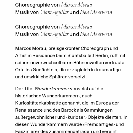
Marcos Morau
Choreographie von
Clara Aguilar
Ben Meerwein
Musik von
und
Marcos Morau
Choreographie von
Clara Aguilar
Ben Meerwein
Musik von
und
Marcos Morau, preisgekrönter Choreograph und
Artist in Residence beim Staatsballett Berlin, ruft mit
seinen unverwechselbaren Bühnenwelten vertraute
Orte ins Gedächtnis, die er zugleich in traumartige
und unwirkliche Sphären versetzt.
Der Titel
Wunderkammer
verweist auf die
historischen Wunderkammern, auch
Kuriositätenkabinette genannt, die im Europa der
Renaissance und des Barock als Sammlungen
außergewöhnlicher und ‹kurioser› Objekte dienten. In
diesen Wunderkammern wurde ‹Fremdartiges› und
Faszinierendes zusammengetragen und vereint.