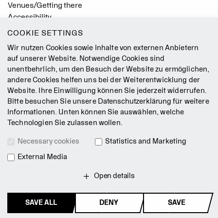
Venues/Getting there
Accessibility
Easy Read (German only)
COOKIE SETTINGS
Gebärdensprache
Wir nutzen Cookies sowie Inhalte von externen Anbietern
Mission Statement
auf unserer Website. Notwendige Cookies sind
unentbehrlich, um den Besuch der Website zu ermöglichen,
Press
andere Cookies helfen uns bei der Weiterentwicklung der
Jobs
Website. Ihre Einwilligung können Sie jederzeit widerrufen.
Contact
Bitte besuchen Sie unsere
Datenschutzerklärung
für weitere
Newsletter
Informationen. Unten können Sie auswählen, welche
Technologien Sie zulassen wollen.
Legal Notice
Necessary cookies
Statistics and Marketing
Terms & Conditions
External Media
Data Privacy Policy
Intranet
Open details
SAVE ALL
DENY
SAVE
© 2026 Staatsballett Berlin